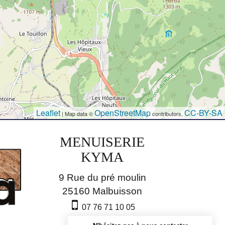
Leaflet
OpenStreetMap
CC-BY-SA
| Map data ©
contributors,
MENUISERIE
KYMA
9 Rue du pré moulin
25160
Malbuisson
07 76 71 10 05