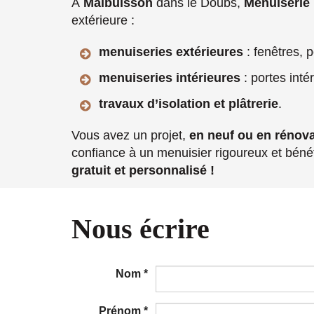
À
Malbuisson
dans le Doubs,
Menuiseri
extérieure :
menuiseries extérieures
: fenêtres, 
menuiseries intérieures
: portes inté
travaux d’isolation et plâtrerie
.
Vous avez un projet,
en neuf ou en rénova
confiance à un menuisier rigoureux et béné
gratuit et personnalisé !
Nous écrire
Nom
*
Prénom
*