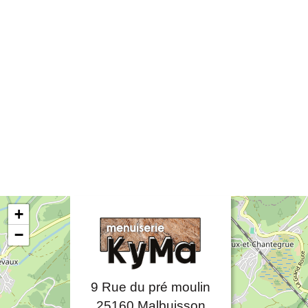
+
−
9 Rue du pré moulin
25160
Malbuisson