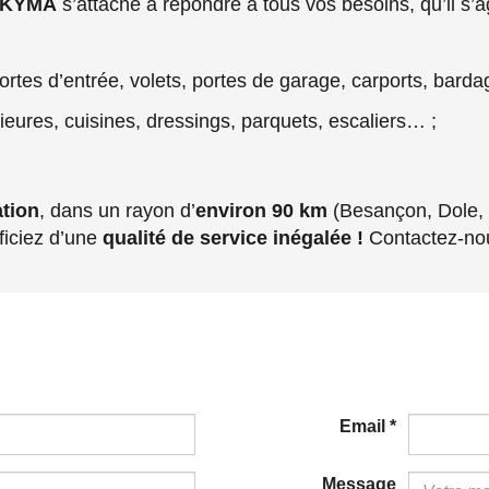
e KYMA
s’attache à répondre à tous vos besoins, qu’il s’
portes d’entrée, volets, portes de garage, carports, bard
rieures, cuisines, dressings, parquets, escaliers… ;
tion
, dans un rayon d’
environ 90 km
(Besançon, Dole, 
ficiez d’une
qualité de service inégalée !
Contactez-nou
Email
*
Message